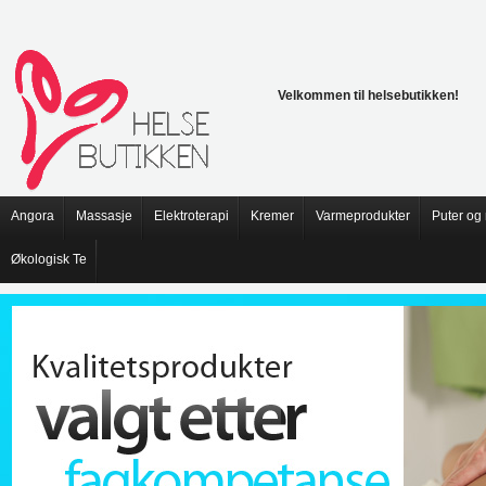
Velkommen til helsebutikken!
Angora
Massasje
Elektroterapi
Kremer
Varmeprodukter
Puter og
Økologisk Te